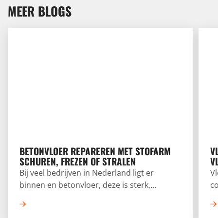
MEER BLOGS
Betonvloer repareren met stofarm schuren, frezen of str
Vloer
BETONVLOER REPAREREN MET STOFARM
V
SCHUREN, FREZEN OF STRALEN
V
Bij veel bedrijven in Nederland ligt er
V
binnen en betonvloer, deze is sterk,
co
duurzaam en kan jarenlang meegaan. Na
Al
verloop van tijd of intensief gebruik kan er
v