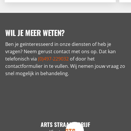
echter wel slijtage ontstaan. Denk aan
wo
scheuren, gaten of vuiligheid.
WIL JE MEER WETEN?
Ben je geïnteresseerd in onze diensten of heb je
vragen? Neem gerust contact met ons op. Dat kan
telefonisch via
(0)497-229032
of door het
contactformulier in te vullen. Wij nemen jouw vraag zo
snel mogelijk in behandeling.
ARTS STRAALBEDRIJF