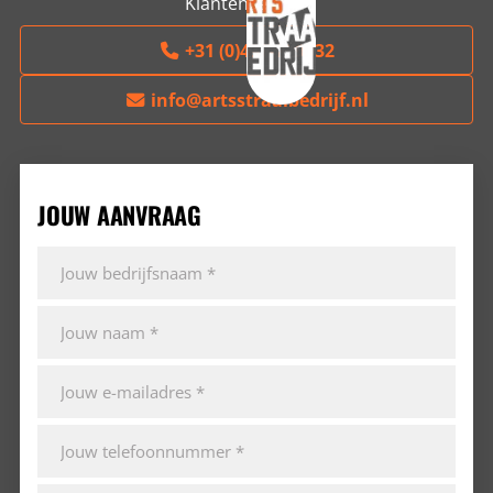
Klantenservice
+31 (0)497-229032
info@artsstraalbedrijf.nl
JOUW AANVRAAG