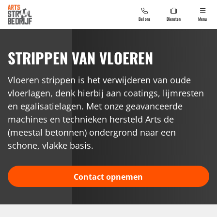
Bel ons
Diensten
Menu
Diensten
STRIPPEN VAN VLOEREN
Doelgroep
Schaven van beton
Vloeren strippen is het verwijderen van oude
Over ons
Stofarm frezen van beton
Agro
vloerlagen, denk hierbij aan coatings, lijmresten
en egalisatielagen. Met onze geavanceerde
Vraag een offerte aan
Stofarm schuren
Automotive
machines en technieken hersteld Arts de
Infrezen van vloerverwarmingen
Recreatie
(meestal betonnen) ondergrond naar een
Onze werkwijze
schone, vlakke basis.
Stofarm stralen
Industrie
Blog
Strippen van vloeren
Kantoren & retail
Contact opnemen
Contact