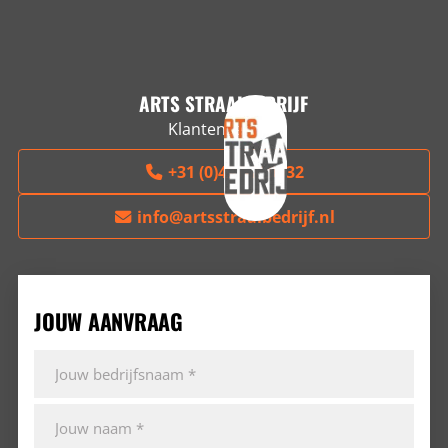
ARTS STRAALBEDRIJF
Klantenservice
+31 (0)497-229032
info@artsstraalbedrijf.nl
JOUW AANVRAAG