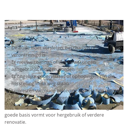
WANNEER MOET JE EEN VLOER STRIPPEN?
Je laat een vloer strippen wanneer:
De oude vloer versleten, beschadigd of
verontreinigd is
Er nieuwe coatings of vloerafwerkingen
aangebracht moeten worden
Er ongelijke oppervlaktes of ophopingen zijn die
herstelling in de weg staan
Lijmresten van oude bekleding de hechting van een
nieuwe vloer belemmeren
Kortom: wanneer de huidige staat van de vloer geen
goede basis vormt voor hergebruik of verdere
renovatie.