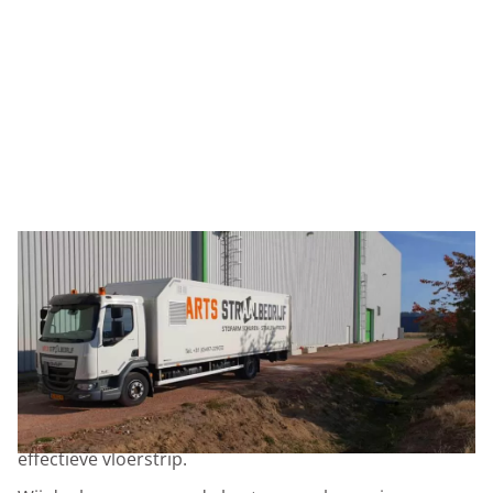
JARENLANGE ERVARING IN VLOEREN STRIPPEN
Bij Arts Straalbedrijf hebben we jarenlange ervaring in
het strippen van vloeren voor uiteenlopende sectoren,
waaronder bedrijfshallen, kantoren en industrie.
Met moderne Blastrac‑machines en professionele
technieken zorgen we voor een zorgvuldige én
effectieve vloerstrip.