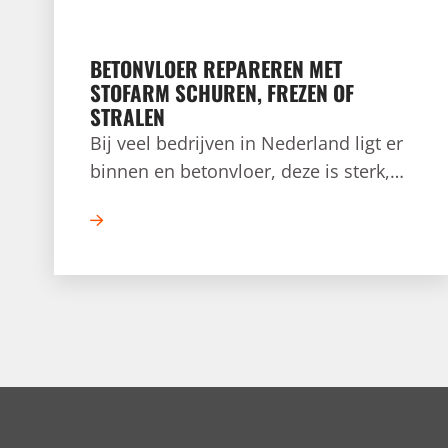
BETONVLOER REPAREREN MET
STOFARM SCHUREN, FREZEN OF
STRALEN
Bij veel bedrijven in Nederland ligt er
binnen en betonvloer, deze is sterk,
duurzaam en kan jarenlang meegaan.
Na verloop van tijd of intensief
gebruik kan er echter wel slijtage
ontstaan. Denk aan scheuren, gaten
of vuiligheid.