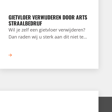
GIETVLOER VERWIJDEREN DOOR ARTS
STRAALBEDRIJF
Wil je zelf een gietvloer verwijderen?
Dan raden wij u sterk aan dit niet te
doen. Met het verwijderen van een
gietvloer komt veel risico kijken.
Wanneer dit niet met de juiste kennis
en machines wordt gedaan kan het
grote schade aan de onderliggende
vloer veroorzaken.