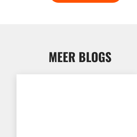
MEER BLOGS
Betonvloer repareren met stofarm schuren, frezen o