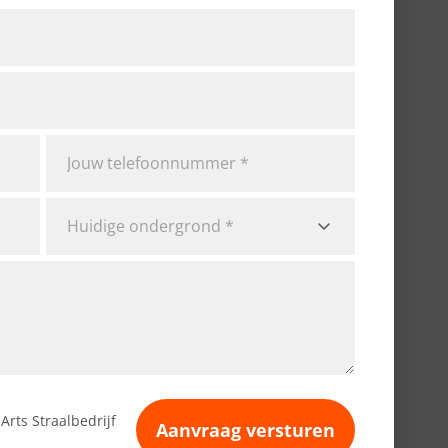
Cementdekvloer
Betonvloer
Anders
Arts Straalbedrijf