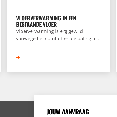
VLOERVERWARMING IN EEN
BESTAANDE VLOER
Vloerverwarming is erg gewild
vanwege het comfort en de daling in
de energierekening. Alleen niet in elke
vloer en situatie kan vloerverwarming
met een cementdeklaag worden
geïnstalleerd.
JOUW AANVRAAG