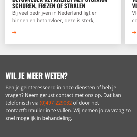
SCHUREN, FREZEN OF STRALEN
V
Bij veel bedrijven in Nederland ligt er
V
binnen en betonvloer, deze is sterk,
co
duurzaam en kan jarenlang meegaan. Na
Al
verloop van tijd of intensief gebruik kan er
v
echter wel slijtage ontstaan. Denk aan
wo
scheuren, gaten of vuiligheid.
WIL JE MEER WETEN?
Ben je geïnteresseerd in onze diensten of heb je
vragen? Neem gerust contact met ons op. Dat kan
telefonisch via
(0)497-229032
of door het
contactformulier in te vullen. Wij nemen jouw vraag zo
snel mogelijk in behandeling.