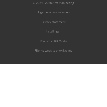
© 2024 - 2026 Arts Staalbedrijf
Algemene voorwaarden
Privacy statement
Instellingen
Realisatie: RB-Media
RBorne website ontwikkeling