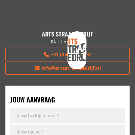
ARTS STRAALBEDRIJF
Klantenservice
+31 (0)497-229032
info@artsstraalbedrijf.nl
JOUW AANVRAAG