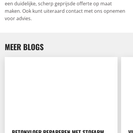
een duidelijke, scherp geprijsde offerte op maat
maken. Ook kunt uiteraard contact met ons opnemen
voor advies.
MEER BLOGS
Betonvloer repareren met stofarm schuren, frezen of str
Vloer
BETONVLOER REPAREREN MET STOFARM
V