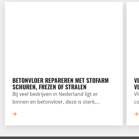
Betonvloer repareren met stofarm schuren, frezen of str
Vloer
BETONVLOER REPAREREN MET STOFARM
V
SCHUREN, FREZEN OF STRALEN
V
Bij veel bedrijven in Nederland ligt er
V
binnen en betonvloer, deze is sterk,
co
duurzaam en kan jarenlang meegaan. Na
Al
verloop van tijd of intensief gebruik kan er
v
echter wel slijtage ontstaan. Denk aan
wo
scheuren, gaten of vuiligheid.