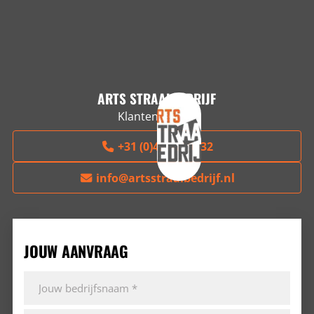
ARTS STRAALBEDRIJF
Klantenservice
+31 (0)497-229032
info@artsstraalbedrijf.nl
JOUW AANVRAAG