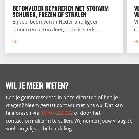
BETONVLOER REPAREREN MET STOFARM
V
SCHUREN, FREZEN OF STRALEN
V
Bij veel bedrijven in Nederland ligt er
V
binnen en betonvloer, deze is sterk,
co
duurzaam en kan jarenlang meegaan. Na
Al
verloop van tijd of intensief gebruik kan er
v
echter wel slijtage ontstaan. Denk aan
wo
scheuren, gaten of vuiligheid.
WIL JE MEER WETEN?
Ben je geïnteresseerd in onze diensten of heb je
vragen? Neem gerust contact met ons op. Dat kan
telefonisch via
(0)497-229032
of door het
contactformulier in te vullen. Wij nemen jouw vraag zo
snel mogelijk in behandeling.