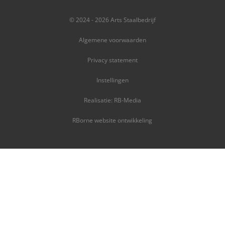
© 2024 - 2026 Arts Staalbedrijf
Algemene voorwaarden
Privacy statement
Instellingen
Realisatie: RB-Media
RBorne website ontwikkeling